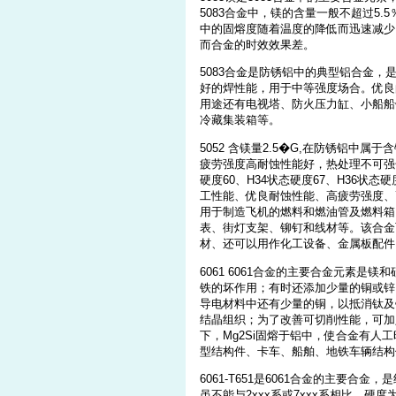
5083合金中，镁的含量一般不超过5.
中的固熔度随着温度的降低而迅速减少
而合金的时效效果差。
5083合金是防锈铝中的典型铝合金
好的焊性能，用于中等强度场合。优良
用途还有电视塔、防火压力缸、小船船
冷藏集装箱等。
5052 含镁量2.5�G,在防锈铝中
疲劳强度高耐蚀性能好，热处理不可强化，
硬度60、H34状态硬度67、H36状态
工性能、优良耐蚀性能、高疲劳强度、
用于制造飞机的燃料和燃油管及燃料箱
表、街灯支架、铆钉和线材等。该合金
材、还可以用作化工设备、金属板配件
6061 6061合金的主要合金元素是
铁的坏作用；有时还添加少量的铜或锌
导电材料中还有少量的铜，以抵消钛及
结晶组织；为了改善可切削性能，可加入铅
下，Mg2Si固熔于铝中，使合金有
型结构件、卡车、船舶、地铁车辆结构
6061-T651是6061合金的主要
虽不能与2xxx系或7xxx系相比，硬